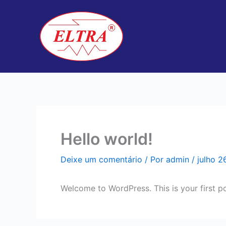
Ir
para
o
conteúdo
Hello world!
Deixe um comentário
/ Por
admin
/
julho 2
Welcome to WordPress. This is your first post